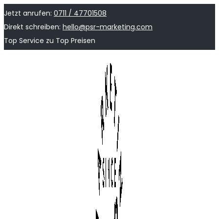
Jetzt anrufen:
0711 / 47701508
Direkt schreiben:
hello@psr-marketing.com
Top Service zu Top Preisen
Skip
Skip
to
to
navigation
content