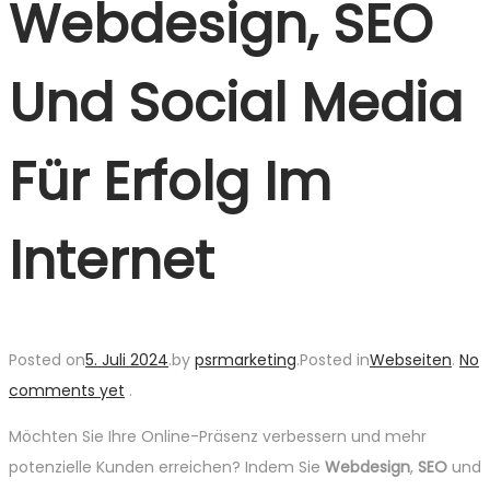
Webdesign, SEO
Und Social Media
Für Erfolg Im
Internet
Posted on
5. Juli 2024
.
by
psrmarketing
.
Posted in
Webseiten
.
No
comments yet
.
Möchten Sie Ihre Online-Präsenz verbessern und mehr
potenzielle Kunden erreichen? Indem Sie
Webdesign
,
SEO
und