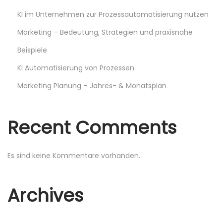
k
KI im Unternehmen zur Prozessautomatisierung nutzen
i
Marketing – Bedeutung, Strategien und praxisnahe
n
Beispiele
g
M
KI Automatisierung von Prozessen
i
Marketing Planung – Jahres- & Monatsplan
t
U
Recent Comments
n
s
e
Es sind keine Kommentare vorhanden.
r
e
Archives
n
S
E