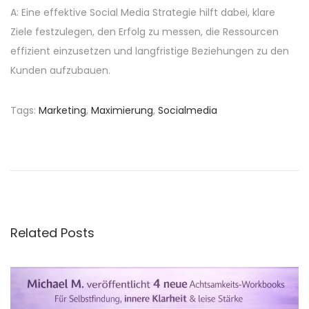
A: Eine effektive Social Media Strategie hilft dabei, klare
Ziele festzulegen, den Erfolg zu messen, die Ressourcen
effizient einzusetzen und langfristige Beziehungen zu den
Kunden aufzubauen.
Tags
:
Marketing
,
Maximierung
,
Socialmedia
H
o
w
-
t
o
Related Posts
K
o
m
b