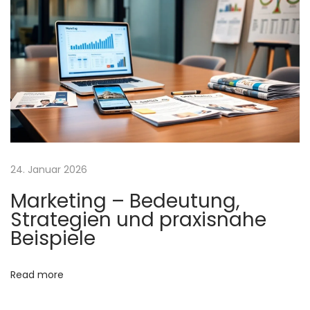
M
e
d
i
a
F
ü
r
E
24. Januar 2026
r
Marketing – Bedeutung,
f
Strategien und praxisnahe
o
Beispiele
l
g
Read more
I
m