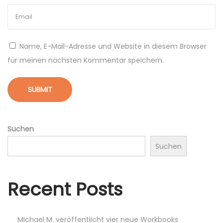
S
i
e
Name, E-Mail-Adresse und Website in diesem Browser
I
für meinen nächsten Kommentar speichern.
h
r
O
n
l
Suchen
i
Suchen
n
e
-
Recent Posts
R
a
n
Michael M. veröffentlicht vier neue Workbooks