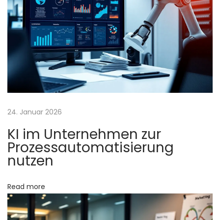
i
g
n
,
S
E
O
U
24. Januar 2026
n
KI im Unternehmen zur
d
Prozessautomatisierung
S
nutzen
o
c
Read more
i
a
l