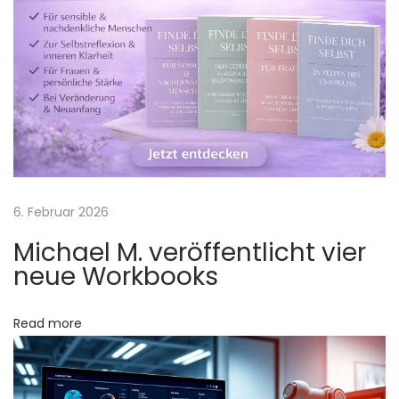
i
n
i
e
r
e
n
S
6. Februar 2026
i
e
Michael M. veröffentlicht vier
W
neue Workbooks
e
b
Read more
d
e
s