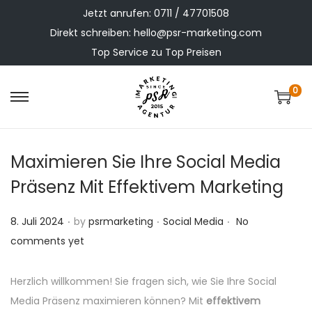
Jetzt anrufen:
0711 / 47701508
Direkt schreiben:
hello@psr-marketing.com
Top Service zu Top Preisen
0
Maximieren Sie Ihre Social Media
Präsenz Mit Effektivem Marketing
.
.
.
P
P
8. Juli 2024
by
psrmarketing
Social Media
No
o
o
comments yet
s
s
t
t
Herzlich willkommen! Sie fragen sich, wie Sie Ihre Social
e
e
Media Präsenz maximieren können? Mit
effektivem