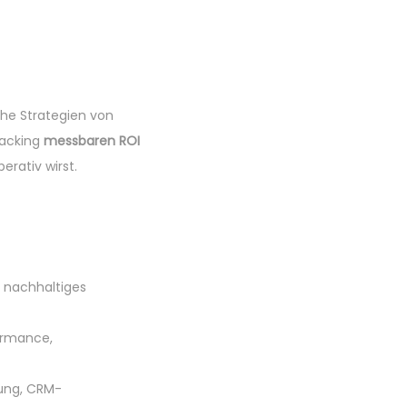
che Strategien von
acking
messbaren ROI
rativ wirst.
 nachhaltiges
formance,
rung, CRM-