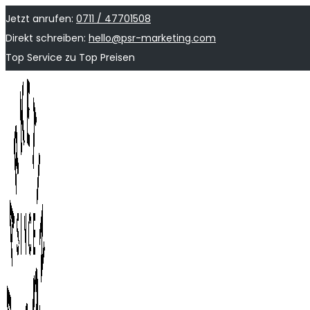
Jetzt anrufen:
0711 / 47701508
Direkt schreiben:
hello@psr-marketing.com
Top Service zu Top Preisen
Skip
Skip
to
to
navigation
content