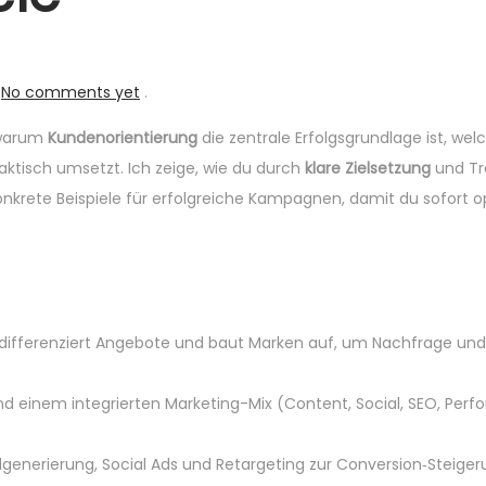
No comments yet
.
 warum
Kundenorientierung
die zentrale Erfolgsgrundlage ist, wel
raktisch umsetzt. Ich zeige, wie du durch
klare Zielsetzung
und Tr
krete Beispiele für erfolgreiche Kampagnen, damit du sofort ope
 differenziert Angebote und baut Marken auf, um Nachfrage und
d einem integrierten Marketing-Mix (Content, Social, SEO, Per
dgenerierung, Social Ads und Retargeting zur Conversion‑Steige