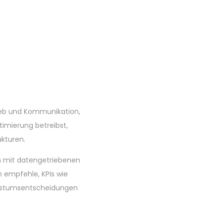
rieb und Kommunikation,
imierung betreibst,
ukturen.
n mit datengetriebenen
h empfehle, KPIs wie
achstumsentscheidungen