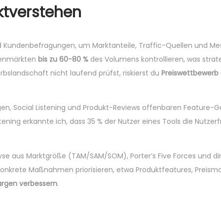
ktverstehen
d Kundenbefragungen, um Marktanteile, Traffic-Quellen und Me
chenmärkten
bis zu 60-80 %
des Volumens kontrollieren, was strat
bslandschaft nicht laufend prüfst, riskierst du
Preiswettbewerb 
gen, Social Listening und Produkt-Reviews offenbaren Feature-
stening erkannte ich, dass 35 % der Nutzer eines Tools die Nutzerfr
lyse aus Marktgröße (TAM/SAM/SOM), Porter’s Five Forces und di
krete Maßnahmen priorisieren, etwa Produktfeatures, Preismo
rgen verbessern
.