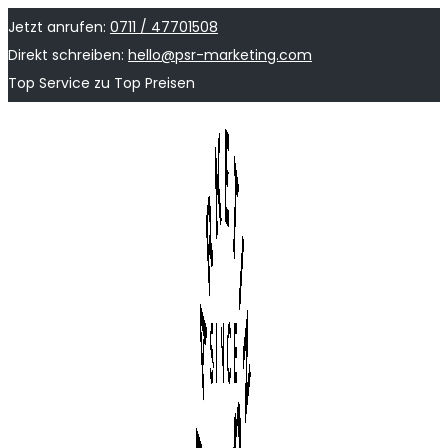
Jetzt anrufen:
0711 / 47701508
Direkt schreiben:
hello@psr-marketing.com
Top Service zu Top Preisen
Skip
Skip
to
to
navigation
content