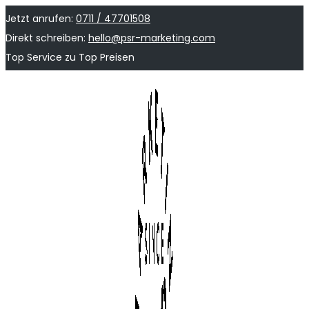
Jetzt anrufen:
0711 / 47701508
Direkt schreiben:
hello@psr-marketing.com
Top Service zu Top Preisen
Skip
Skip
to
to
navigation
content