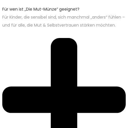
Für wen ist „Die Mut-Münze“ geeignet?
Für Kinder, die sensibel sind, sich manchmal „anders“ fühlen –
und für alle, die Mut & Selbstvertrauen stärken möchten.