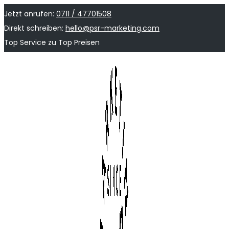
Jetzt anrufen:
0711 / 47701508
Direkt schreiben:
hello@psr-marketing.com
Top Service zu Top Preisen
Skip
Skip
to
to
navigation
content