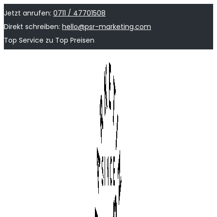
Jetzt anrufen:
0711 / 47701508
Direkt schreiben:
hello@psr-marketing.com
Top Service zu Top Preisen
Skip
Skip
to
to
navigation
content