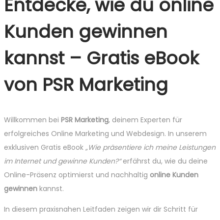
Entdecke, wie du online
Kunden gewinnen
kannst – Gratis eBook
von PSR Marketing
Willkommen bei
PSR Marketing
, deinem Experten für
erfolgreiches Online Marketing und Webdesign. In unserem
exklusiven Gratis eBook
„Wie präsentiere ich meine Leistungen
im Internet und gewinne Kunden?“
erfährst du, wie du deine
Online-Präsenz optimierst und nachhaltig
online Kunden
gewinnen
kannst.
In diesem praxisnahen Leitfaden zeigen wir dir Schritt für