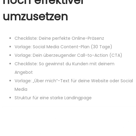
noch effektiver
umzusetzen
Checkliste: Deine perfekte Online-Präsenz
Vorlage: Social Media Content-Plan (30 Tage)
Vorlage: Dein überzeugender Call-to-Action (CTA)
Checkliste: So gewinnst du Kunden mit deinem
Angebot
Vorlage: „Über mich“-Text für deine Website oder Social
Media
Struktur für eine starke Landingpage