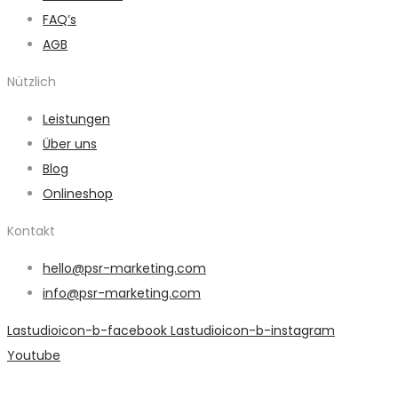
FAQ’s
AGB
Nützlich
Leistungen
Über uns
Blog
Onlineshop
Kontakt
hello@psr-marketing.com
info@psr-marketing.com
Lastudioicon-b-facebook
Lastudioicon-b-instagram
Youtube