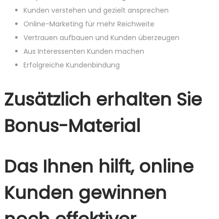
Kunden verstehen und gezielt ansprechen
Online-Marketing für mehr Reichweite
Vertrauen aufbauen und Kunden überzeugen
Aus Interessenten Kunden machen
Erfolgreiche Kundenbindung
Zusätzlich erhalten Sie
Bonus-Material
Das Ihnen hilft, online
Kunden gewinnen