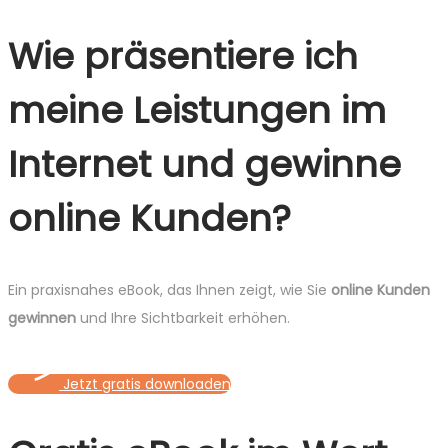
Wie präsentiere ich
meine Leistungen im
Internet und gewinne
online Kunden?
Ein praxisnahes eBook, das Ihnen zeigt, wie Sie
online Kunden
gewinnen
und Ihre Sichtbarkeit erhöhen.
Jetzt gratis downloaden