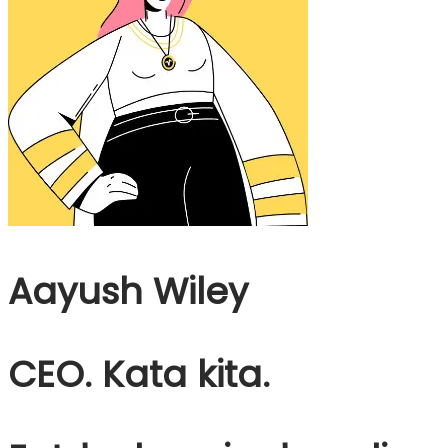
Aayush Wiley
CEO. Kata kita.